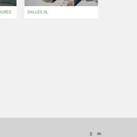
DURES
DALLES XL
fr
de