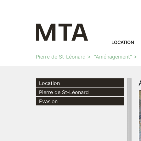
LOCATION
Pierre de St-Léonard
"Aménagement"
Location
Pierre de St-Léonard
Evasion