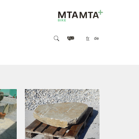
fr
de