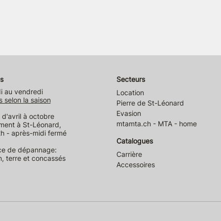
s
Secteurs
i au vendredi
Location
s selon la saison
Pierre de St-Léonard
Evasion
d'avril à octobre
mtamta.ch - MTA - home
ment à St-Léonard,
h - après-midi fermé
Catalogues
ce de dépannage:
Carrière
n, terre et concassés
Accessoires