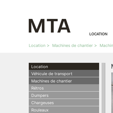
LOCATION
Location
Machines de chantier
Machin
Location
Véhicule de transport
Machines de chantier
Rétros
Dumpers
Chargeuses
Rouleaux