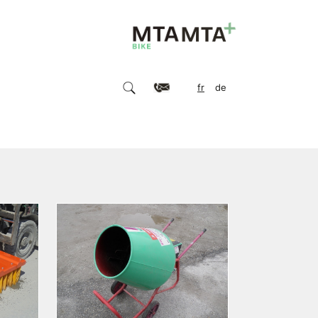
fr
de