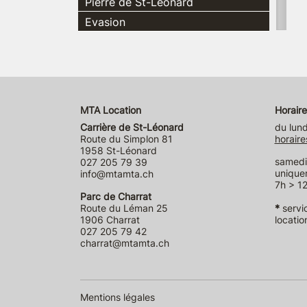
Pierre de St-Léonard
Evasion
MTA Location
Horaire
Carrière de St-Léonard
du lund
Route du Simplon 81
horaire
1958 St-Léonard
samedi 
027 205 79 39
unique
info@mtamta.ch
7h > 12
Parc de Charrat
Route du Léman 25
*
servi
1906 Charrat
locatio
027 205 79 42
charrat@mtamta.ch
Mentions légales