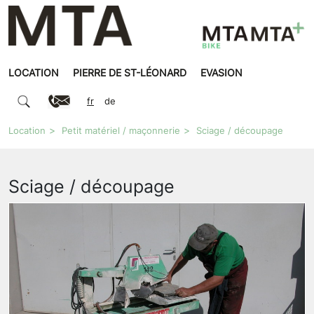
LOCATION
PIERRE DE ST-LÉONARD
EVASION
fr
de
Location
Petit matériel / maçonnerie
Sciage / découpage
Sciage / découpage